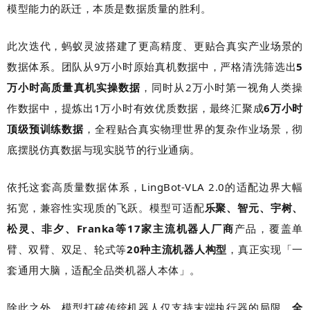
模型能力的跃迁，本质是数据质量的胜利。
此次迭代，蚂蚁灵波搭建了更高精度、更贴合真实产业场景的
数据体系。团队从9万小时原始真机数据中，严格清洗筛选出
5
万小时高质量真机实操数据
，同时从2万小时第一视角人类操
作数据中，提炼出1万小时有效优质数据，最终汇聚成
6万小时
顶级预训练数据
，全程贴合真实物理世界的复杂作业场景，彻
底摆脱仿真数据与现实脱节的行业通病。
依托这套高质量数据体系，LingBot-VLA 2.0的适配边界大幅
拓宽，兼容性实现质的飞跃。模型可适配
乐聚、智元、宇树、
松灵、非夕、Franka等17家主流机器人厂商
产品，覆盖单
臂、双臂、双足、轮式等
20种主流机器人构型
，真正实现「一
套通用大脑，适配全品类机器人本体」。
除此之外，模型打破传统机器人仅支持末端执行器的局限，
全