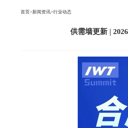
首页
>
新闻资讯
>
行业动态
供需墙更新 | 