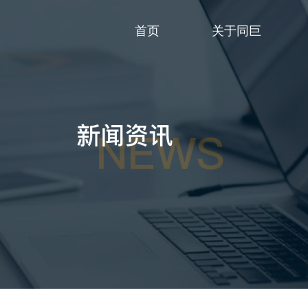
首页
关于同巨