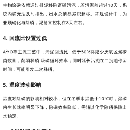
生物除磷依赖通过排泥移除富磷污泥，若污泥龄超过10天，系
统内磷无法及时排出，出水总磷易累积超标。常规设计中，为
兼顾硝化与除磷，泥龄宜控制在8天左右。
4. 回流比设置过低
A²/O等主流工艺中，
污泥回流比
低于50%将减少厌氧区聚磷
菌数量，削弱释磷-吸磷循环效率；同时延长污泥在二沉池停留
时间，可能引发二次释磷。
5. 温度波动影响
温度对除磷的影响相对较小，但在冬季水温低于10℃时，聚磷
菌生长速率明显下降，除磷效率降低，需辅以化学除磷保障出
水稳定。