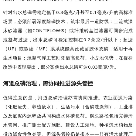
针对出水总磷需稳定低于0.3毫克/升甚至0.1毫克/升的高标准
场景，必须部署深度除磷技术，筑牢最后一道防线：上流式深
床砂滤器（如CONTIFLOW®）或纤维转盘过滤器可同步完成
混凝与过滤，出水总磷可稳定控制在0.2毫克/升以下；超滤
（UF）或微滤（MF）膜系统能高效截留胶体态磷，适用于再
生水项目；混凝气浮工艺则凭借高负荷、小占地优势，在提标
改造中表现突出，部分案例出水总磷可达0.03毫克/升。
河道总磷治理，需协同推进源头管控
值得注意的是，河道总磷治理亦需协同推进。农业面源污染
（化肥流失、养殖废水）、生活污水（含磷洗涤剂）、工业排
放及底泥内源释放共同构成水体磷负荷。解决路径包括完善污
水管网、推广测土配方施肥、建设人工湿地、种植沉水植物及
投放滤食性鱼类等。但源头管控仍是根本——只有污水处理厂