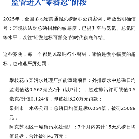
监管进入“零容忍”阶段
2025年，全国多地密集通报总磷超标处罚案例，释放出明确信
号：环境执法对总磷指标的敏感度，已提升至与氨氮、总氮同
等水平，以往“轻微超标可豁免”的时代彻底终结。
这些案例，每一个都足以敲响行业警钟，哪怕是微小幅度的超
标，也难逃严厉处罚：
攀枝花市某污水处理厂扩能重建项目：外排废水中总磷日均
监测值达0.562毫克/升（以P计），超过排污许可限值0.5
毫克/升仅0.124倍，即被处以20万元罚款；
泉州市一水务公司：总磷日均值超标0.054倍，被罚25088
元；
阿克苏地区一城镇污水处理厂：7个月内累计15天总磷日均
值超标，合计被罚43万元；