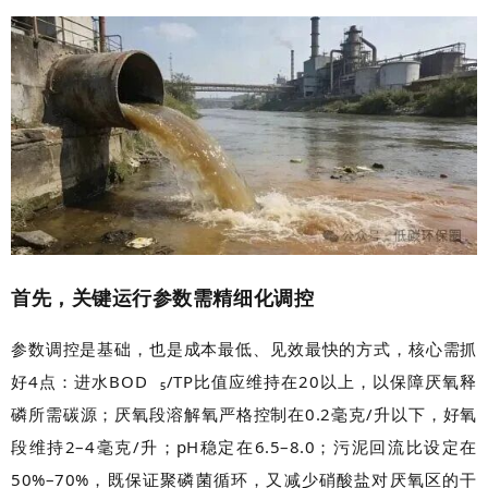
首先，关键运行参数需精细化调控
参数调控是基础，也是成本最低、见效最快的方式，核心需抓
好4点：进水
BOD
₅/TP比值应维持在20以上，以保障厌氧释
磷所需碳源；厌氧段溶解氧严格控制在0.2毫克/升以下，好氧
段维持2–4毫克/升；pH稳定在6.5–8.0；污泥回流比设定在
50%–70%，既保证聚磷菌循环，又减少硝酸盐对厌氧区的干