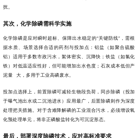
扰。
其次，化学除磷需科学实施
化学除磷是应对瞬时超标、保障出水稳定的“关键防线”，需根
据水质、场景选择合适的药剂与投加点：铝盐（如聚合硫酸
铝）适用于多数市政污水，絮体密实、沉降快；铁盐（如氯化
铁）对低温适应性好，但可能增加出水色度；石灰成本低但
产
泥量
大，多用于工业高磷废水。
投加点选择上，前置除磷可减轻生物段负荷，同步除磷（投加
于曝气池出水或二沉池进水）应用最广，后置除磷则作为深度
处理把关措施。对于含难降解磷的工业混合污水，必须增设氧
化预处理单元，将非正磷酸盐转化为可沉淀形态。
最后，部署深度除磷技术，应对高标准要求