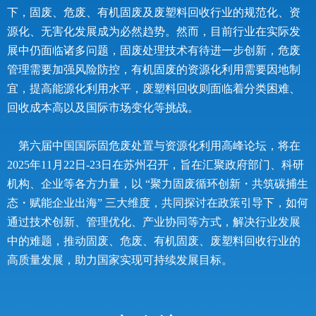
下，固废、危废、有机固废及废塑料回收行业的规范化、资
源化、无害化发展成为必然趋势。然而，目前行业在实际发
展中仍面临诸多问题，固废处理技术有待进一步创新，危废
管理需要加强风险防控，有机固废的资源化利用需要因地制
宜，提高能源化利用水平，废塑料回收则面临着分类困难、
回收成本高以及国际市场变化等挑战。
第六届中国国际固危废处置与资源化利用高峰论坛，将在
2025年11月22日-23日在苏州召开，旨在汇聚政府部门、科研
机构、企业等各方力量，以 “聚力固废循环创新・共筑碳捕生
态・赋能企业出海” 三大维度，共同探讨在政策引导下，如何
通过技术创新、管理优化、产业协同等方式，解决行业发展
中的难题，推动固废、危废、有机固废、废塑料回收行业的
高质量发展，助力国家实现可持续发展目标。