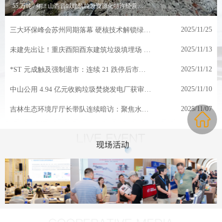
55 万吨 / 年！山西晋城建筑垃圾资源化特许经营招标，民企主导机会来了！
2025/11/25
三大环保峰会苏州同期落幕 硬核技术解锁绿色发展新路径
2025/11/13
未建先出让！重庆酉阳酉东建筑垃圾填埋场 20 年经营权挂牌，底价 1.402 亿元
2025/11/12
*ST 元成触及强制退市：连续 21 跌停后市值仅剩 1.9 亿，涉财务造假遭重罚
2025/11/10
中山公用 4.94 亿元收购垃圾焚烧发电厂获审批，项目后续运行有明确要求
2025/11/07
吉林生态环境厅厅长带队连续暗访：聚焦水、气、固废突出问题，现场督导整改